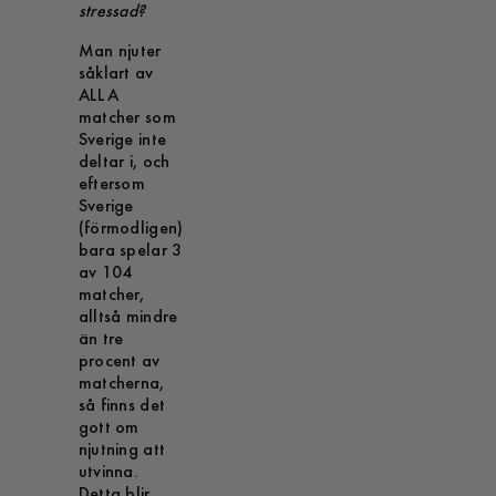
stressad?
Man njuter
såklart av
ALLA
matcher som
Sverige inte
deltar i, och
eftersom
Sverige
(förmodligen)
bara spelar 3
av 104
matcher,
alltså mindre
än tre
procent av
matcherna,
så finns det
gott om
njutning att
utvinna.
Detta blir