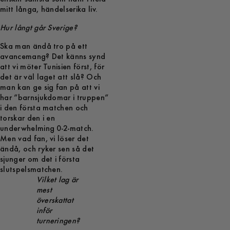
mitt långa, händelserika liv.
Hur långt går Sverige?
Ska man ändå tro på ett
avancemang? Det känns synd
att vi möter Tunisien först, för
det är väl laget att slå? Och
man kan ge sig fan på att vi
har ”barnsjukdomar i truppen”
i den första matchen och
torskar den i en
underwhelming 0-2-match.
Men vad fan, vi löser det
ändå, och ryker sen så det
sjunger om det i första
slutspelsmatchen.
Vilket lag är
mest
överskattat
inför
turneringen?