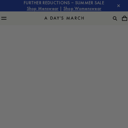
FURTHER REDUCTIONS – SUMMER SALE
Shop Menswear
|
Shop Womenswear
A Day's March
with Filip & Fredrik