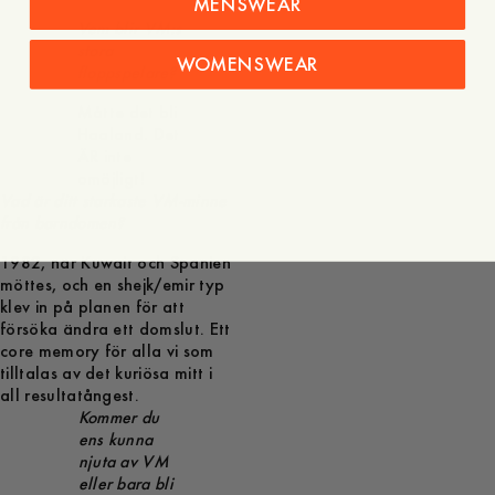
MENSWEAR
Vem blir VM:s
stora
WOMENSWEAR
floppspelare?
Måtte det bli
Haaland. Det
ÄR inte
omöjligt!
Vad är ditt starkaste VM-minne
från barndomen?
1982, när Kuwait och Spanien
möttes, och en shejk/emir typ
klev in på planen för att
försöka ändra ett domslut. Ett
core memory för alla vi som
tilltalas av det kuriösa mitt i
all resultatångest.
Kommer du
ens kunna
njuta av VM
eller bara bli