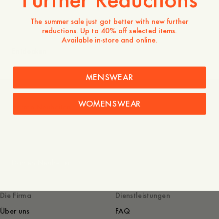
The summer sale just got better with new further
reductions. Up to 40% off selected items.
Available in-store and online.
Entdecken
MENSWEAR
WOMENSWEAR
Herren Neuheiten
Damen Neuheiten
Die Firma
Dienstleistungen
Über uns
FAQ