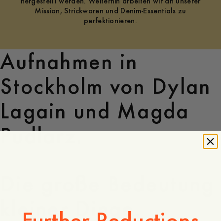
hergestellt werden. Weiterhin arbeiten wir an unserer
Mission, Strickwaren und Denim-Essentials zu
Aufnahmen in
Stockholm von Dylan
Lagain und Magda
Pudlarz.
Die große Bedeutung
kleiner Dinge.
Further Reductions