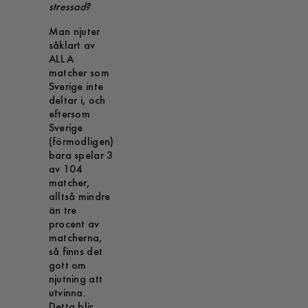
stressad?
Man njuter
såklart av
ALLA
matcher som
Sverige inte
deltar i, och
eftersom
Sverige
(förmodligen)
bara spelar 3
av 104
matcher,
alltså mindre
än tre
procent av
matcherna,
så finns det
gott om
njutning att
utvinna.
Detta blir