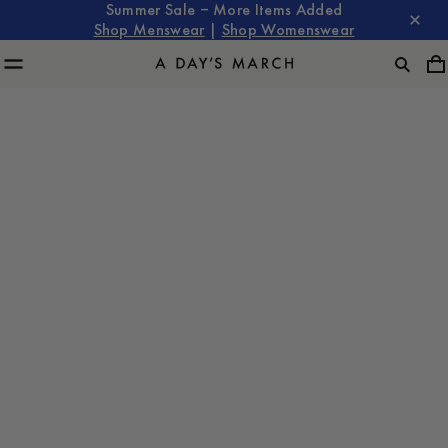
Summer Sale – More Items Added
Shop Menswear
|
Shop Womenswear
A Day's March
with Filip & Fredrik