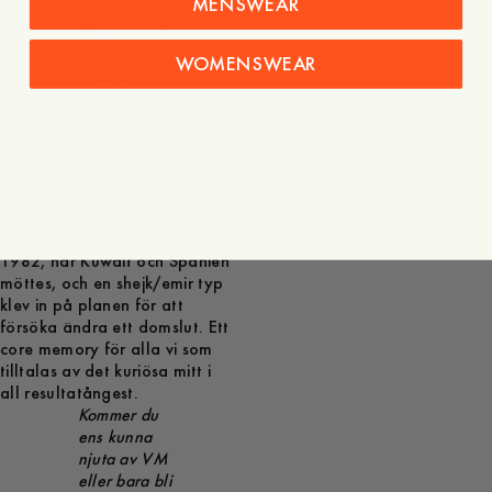
MENSWEAR
Vem blir VM:s
stora
WOMENSWEAR
floppspelare?
Måtte det bli
Haaland. Det
ÄR inte
omöjligt!
Vad är ditt starkaste VM-minne
från barndomen?
1982, när Kuwait och Spanien
möttes, och en shejk/emir typ
klev in på planen för att
försöka ändra ett domslut. Ett
core memory för alla vi som
tilltalas av det kuriösa mitt i
all resultatångest.
Kommer du
ens kunna
njuta av VM
eller bara bli