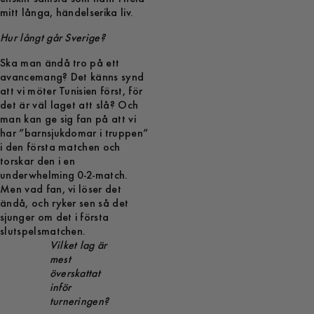
mitt långa, händelserika liv.
Hur långt går Sverige?
Ska man ändå tro på ett
avancemang? Det känns synd
att vi möter Tunisien först, för
det är väl laget att slå? Och
man kan ge sig fan på att vi
har ”barnsjukdomar i truppen”
i den första matchen och
torskar den i en
underwhelming 0-2-match.
Men vad fan, vi löser det
ändå, och ryker sen så det
sjunger om det i första
slutspelsmatchen.
Vilket lag är
mest
överskattat
inför
turneringen?