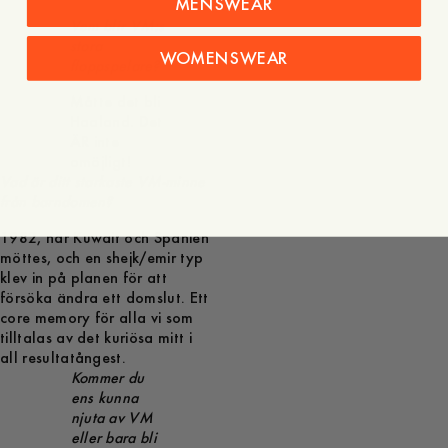
MENSWEAR
Vem blir VM:s
stora
WOMENSWEAR
floppspelare?
Måtte det bli
Haaland. Det
ÄR inte
omöjligt!
Vad är ditt starkaste VM-minne
från barndomen?
1982, när Kuwait och Spanien
möttes, och en shejk/emir typ
klev in på planen för att
försöka ändra ett domslut. Ett
core memory för alla vi som
tilltalas av det kuriösa mitt i
all resultatångest.
Kommer du
ens kunna
njuta av VM
eller bara bli