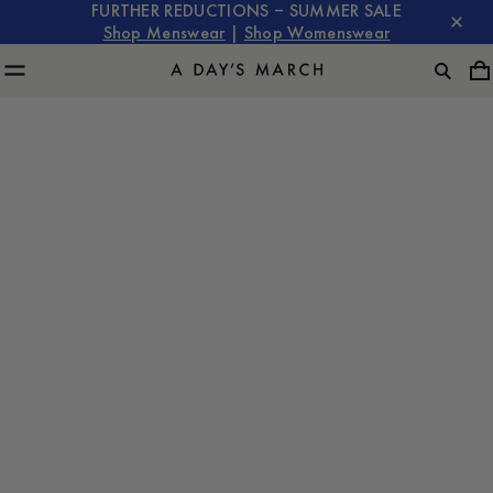
FURTHER REDUCTIONS – SUMMER SALE
Shop Menswear
|
Shop Womenswear
A Day's March
with Filip & Fredrik