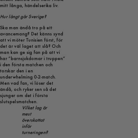
mitt långa, händelserika liv.
Hur långt går Sverige?
Ska man ändå tro på ett
avancemang? Det känns synd
att vi möter Tunisien först, för
det är väl laget att slå? Och
man kan ge sig fan på att vi
har ”barnsjukdomar i truppen”
i den första matchen och
torskar den i en
underwhelming 0-2-match.
Men vad fan, vi löser det
ändå, och ryker sen så det
sjunger om det i första
slutspelsmatchen.
Vilket lag är
mest
överskattat
inför
turneringen?