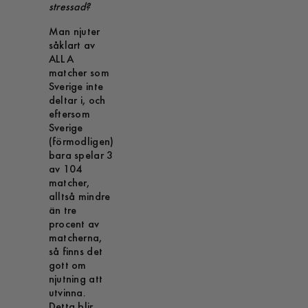
stressad?
Man njuter
såklart av
ALLA
matcher som
Sverige inte
deltar i, och
eftersom
Sverige
(förmodligen)
bara spelar 3
av 104
matcher,
alltså mindre
än tre
procent av
matcherna,
så finns det
gott om
njutning att
utvinna.
Detta blir