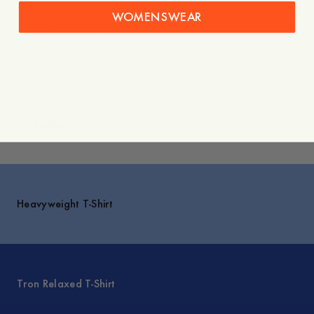
Versand
WOMENSWEAR
Du würdest auch mögen
Entdecken
Heavyweight T-Shirt
Tron Relaxed T-Shirt