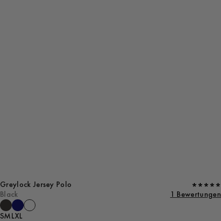
Greylock Jersey Polo
Black
1 Bewertungen
S
M
L
XL