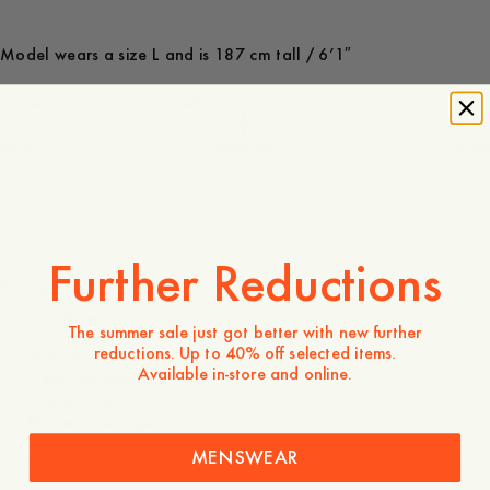
Model wears a size L and is 187 cm tall / 6’1″
Is the product true to size?
Small
Spot on
Large
75 EUR
Further Reductions
Verfügbarkeit in Geschäften
Produktbeschreibung
The summer sale just got better with new further
reductions. Up to 40% off selected items.
- Straight fit
Available in-store and online.
- Clean cut design
- 100% organic cotton
- Made in Portugal
MENSWEAR
Pflegehinweise