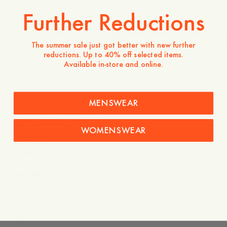
Further Reductions
Is the product true to size?
The summer sale just got better with new further
Small
Spot on
Large
reductions. Up to 40% off selected items.
Available in-store and online.
130 EUR
MENSWEAR
Verfügbarkeit in Geschäften
Produktbeschreibung
WOMENSWEAR
- Relaxed fit
- 100% TENCEL™ Lyocell
- Double yoke
- Box pleat
- Mother-of-pearl buttons at the front placket
Pflegehinweise