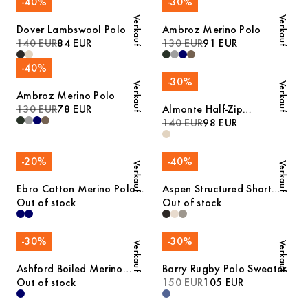
-
40
%
-
30
%
Verkauf
Verkauf
Dover Lambswool Polo
Ambroz Merino Polo
140 EUR
84 EUR
130 EUR
91 EUR
-
40
%
-
30
%
Verkauf
Verkauf
Ambroz Merino Polo
130 EUR
78 EUR
Almonte Half-Zip
Lambswool Sweater
140 EUR
98 EUR
-
20
%
-
40
%
Verkauf
Verkauf
Ebro Cotton Merino Polo
Aspen Structured Short
Shirt
Out of stock
Sleeve Polo
Out of stock
-
30
%
-
30
%
Verkauf
Verkauf
Ashford Boiled Merino
Barry Rugby Polo Sweater
Cardigan
Out of stock
150 EUR
105 EUR