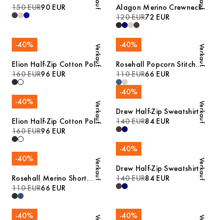
150 EUR
90 EUR
Alagon Merino Crewneck
120 EUR
72 EUR
-
40
%
-
40
%
Verkauf
Verkauf
Elion Half-Zip Cotton Polo
Rosehall Popcorn Stitch
Sweater
160 EUR
96 EUR
Polo
110 EUR
66 EUR
-
40
%
-
40
%
Verkauf
Verkauf
Drew Half-Zip Sweatshirt
Elion Half-Zip Cotton Polo
140 EUR
84 EUR
Sweater
160 EUR
96 EUR
-
40
%
-
40
%
Verkauf
Verkauf
Drew Half-Zip Sweatshirt
Rosehall Merino Short
140 EUR
84 EUR
Sleeve Polo
110 EUR
66 EUR
-
40
%
-
40
%