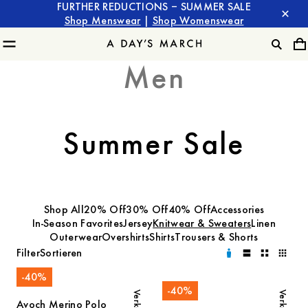
FURTHER REDUCTIONS – SUMMER SALE
Shop Menswear
|
Shop Womenswear
Men
Summer Sale
Shop All
20% Off
30% Off
40% Off
Accessories
In-Season Favorites
Jersey
Knitwear & Sweaters
Linen
Outerwear
Overshirts
Shirts
Trousers & Shorts
Filter
Sortieren
-
40
%
-
40
%
Verkauf
Verkauf
Avoch Merino Polo