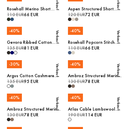
Verkauf
Verkauf
Rosehall Merino Short
Aspen Structured Short
Sleeve Polo
110 EUR
66 EUR
Sleeve Polo
120 EUR
72 EUR
-
40
%
-
40
%
Verkauf
Verkauf
Gevora Ribbed Cotton
Rosehall Popcorn Stitch
Merino Sweater
135 EUR
81 EUR
Polo
110 EUR
66 EUR
-
30
%
-
40
%
Verkauf
Verkauf
Argus Cotton Cashmere
Ambroz Structured Merino
Sweater
135 EUR
95 EUR
Polo
130 EUR
78 EUR
-
40
%
-
40
%
Verkauf
Verkauf
Ambroz Structured Merino
Atlas Cable Lambswool
Polo
130 EUR
78 EUR
Sweater
190 EUR
114 EUR