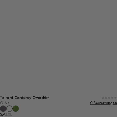
Telford Corduroy Overshirt
Olive
0 Bewertungen
S
M
L
XL