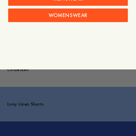
Versand
WOMENSWEAR
Price history
Gestylt mit
Du würdest auch mögen
Entdecken
Luny Linen Shorts