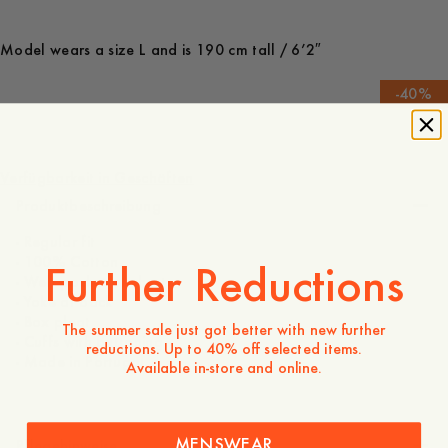
Model wears a size L and is 190 cm tall / 6’2″
-
40
%
160 EUR
96 EUR
Verfügbarkeit in Geschäften
Produktbeschreibung
- Regular fit
- 100% Cotton
Further Reductions
- Welt pocket at chest
- Yoke at back
- Box pleat
The summer sale just got better with new further
- Cuffs with buttoning
reductions. Up to 40% off selected items.
- Made in Portugal
Available in-store and online.
MENSWEAR
Pflegehinweise