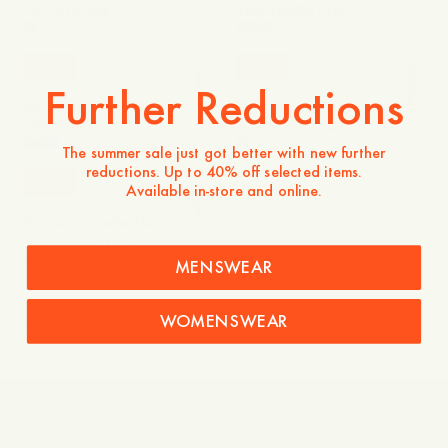
Cardigan
Out of stock
Sweater
160 EUR
96 EUR
-
40
%
-
40
%
Verkauf
Verkauf
Further Reductions
Munro Ribbed Merino
Tulip Merino Crewneck
Cardigan
135 EUR
81 EUR
Sweater
120 EUR
72 EUR
The summer sale just got better with new further
reductions. Up to 40% off selected items.
-
30
%
Available in-store and online.
Verkauf
Hazel Pointelle Merino
Polo Shirt
130 EUR
91 EUR
MENSWEAR
WOMENSWEAR
Entdecken
Jersey