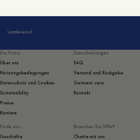
Lambswool
Die Firma
Dienstleistungen
Über uns
FAQ
Nutzungsbedingungen
Versand und Rückgabe
Datenschutz und Cookies
Garment care
Sustainability
Kontakt
Presse
Karriere
Finde uns
Brauchen Sie Hilfe?
Geschäfte
Chatte mit uns