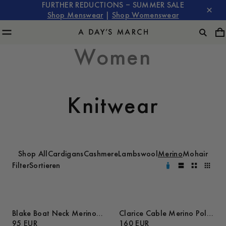
FURTHER REDUCTIONS – SUMMER SALE
Shop Menswear
|
Shop Womenswear
Women
Knitwear
Shop All
Cardigans
Cashmere
Lambswool
Merino
Mohair
Filter
Sortieren
Blake Boat Neck Merino
Clarice Cable Merino Polo
Cable Tank Top
95 EUR
Sweater
160 EUR